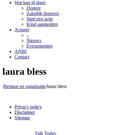
Wat kan jij doen
Doneer
Zakelijk doneren
Start een actie
Kind aanmelden
Actueel
–
Nieuws
Evenementen
ANBI
Contact
laura bless
/
Bestuur en organisatie
/
laura bless
Privacy policy
Disclaimer
Sitemap
Copyright Kids Unlimited ©
2026 | Alle rechten voorbehouden
Webdesign door
Talk Today
.