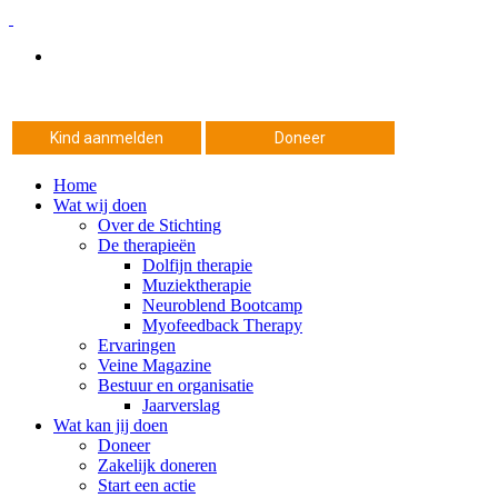
Kind aanmelden
Doneer
Home
Wat wij doen
Over de Stichting
De therapieën
Dolfijn therapie
Muziektherapie
Neuroblend Bootcamp
Myofeedback Therapy
Ervaringen
Veine Magazine
Bestuur en organisatie
Jaarverslag
Wat kan jij doen
Doneer
Zakelijk doneren
Start een actie