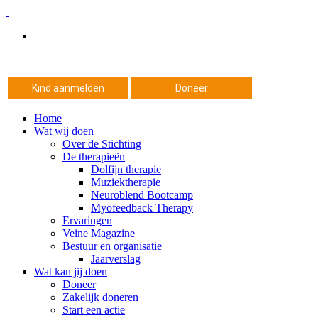
Kind aanmelden
Doneer
Home
Wat wij doen
Over de Stichting
De therapieën
Dolfijn therapie
Muziektherapie
Neuroblend Bootcamp
Myofeedback Therapy
Ervaringen
Veine Magazine
Bestuur en organisatie
Jaarverslag
Wat kan jij doen
Doneer
Zakelijk doneren
Start een actie