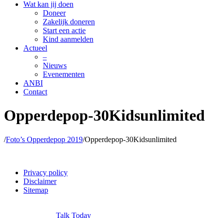
Wat kan jij doen
Doneer
Zakelijk doneren
Start een actie
Kind aanmelden
Actueel
–
Nieuws
Evenementen
ANBI
Contact
Opperdepop-30Kidsunlimited
/
Foto’s Opperdepop 2019
/
Opperdepop-30Kidsunlimited
Privacy policy
Disclaimer
Sitemap
Copyright Kids Unlimited ©
2026 | Alle rechten voorbehouden
Webdesign door
Talk Today
.