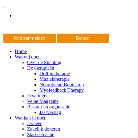
Kind aanmelden
Doneer
Home
Wat wij doen
Over de Stichting
De therapieën
Dolfijn therapie
Muziektherapie
Neuroblend Bootcamp
Myofeedback Therapy
Ervaringen
Veine Magazine
Bestuur en organisatie
Jaarverslag
Wat kan jij doen
Doneer
Zakelijk doneren
Start een actie