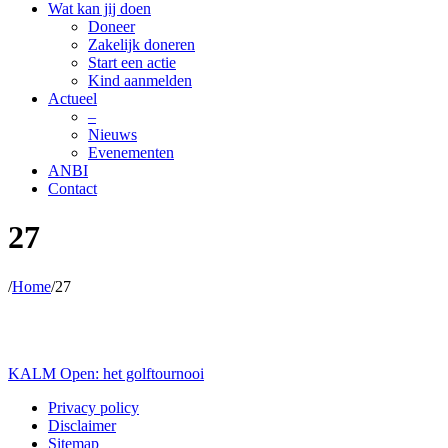
Wat kan jij doen
Doneer
Zakelijk doneren
Start een actie
Kind aanmelden
Actueel
–
Nieuws
Evenementen
ANBI
Contact
27
/
Home
/
27
27
Posted on
5 juni 2019
by
Kids Unlimited
wrote in
.
KALM Open: het golftournooi
Privacy policy
Disclaimer
Sitemap